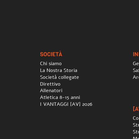
SOCIETÀ
I
Chi siamo
Ge
La Nostra Storia
Sa
Società collegate
Ar
Direttivo
Allenatori
Atletica 8-15 anni
I VANTAGGI [AV] 2026
[A
Co
St
St
Me