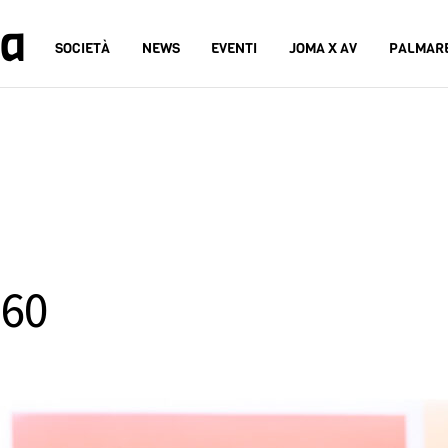
na
SOCIETÀ
NEWS
EVENTI
JOMA X AV
PALMAR
460