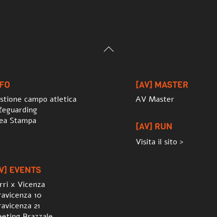
Back
To
Top
NFO
[AV] MASTER
stione campo atletica
AV Master
feguarding
ea Stampa
[AV] RUN
Visita il sito >
V] EVENTS
rri x Vicenza
ravicenza 10
ravicenza 21
eting Brazzale