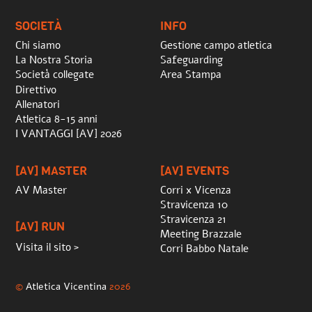
Top
SOCIETÀ
INFO
Chi siamo
Gestione campo atletica
La Nostra Storia
Safeguarding
Società collegate
Area Stampa
Direttivo
Allenatori
Atletica 8-15 anni
I VANTAGGI [AV] 2026
[AV] MASTER
[AV] EVENTS
AV Master
Corri x Vicenza
Stravicenza 10
Stravicenza 21
[AV] RUN
Meeting Brazzale
Visita il sito >
Corri Babbo Natale
©
Atletica Vicentina
2026