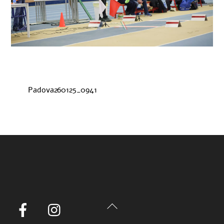
Padova260125_0941
Back
Facebook
Instagram
To