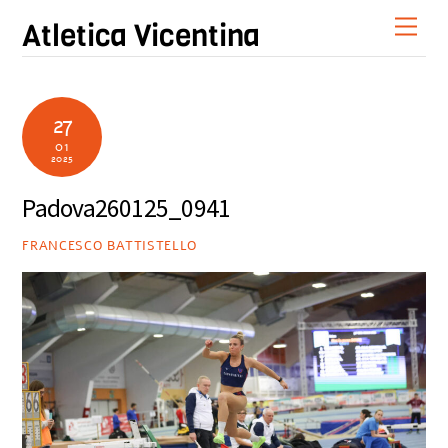
Skip
Men
Atletica Vicentina
to
content
27
01
2025
Padova260125_0941
FRANCESCO BATTISTELLO