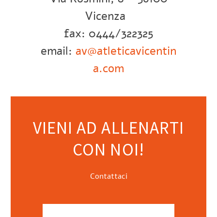
Vicenza
fax: 0444/322325
email:
av@atleticavicentin
a.com
VIENI AD ALLENARTI
CON NOI!
Contattaci