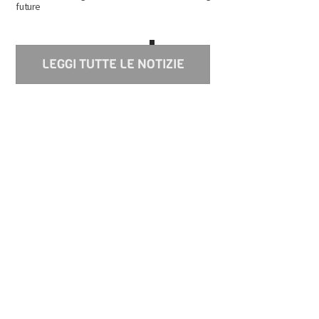
future
‹
1
2
3
4
›
»
LEGGI TUTTE LE NOTIZIE