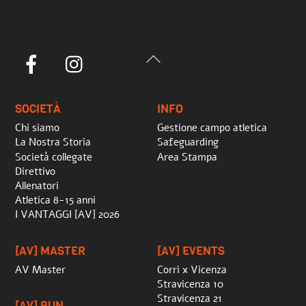
Back
Facebook
Instagram
To
Top
SOCIETÀ
INFO
Chi siamo
Gestione campo atletica
La Nostra Storia
Safeguarding
Società collegate
Area Stampa
Direttivo
Allenatori
Atletica 8-15 anni
I VANTAGGI [AV] 2026
[AV] MASTER
[AV] EVENTS
AV Master
Corri x Vicenza
Stravicenza 10
Stravicenza 21
[AV] RUN