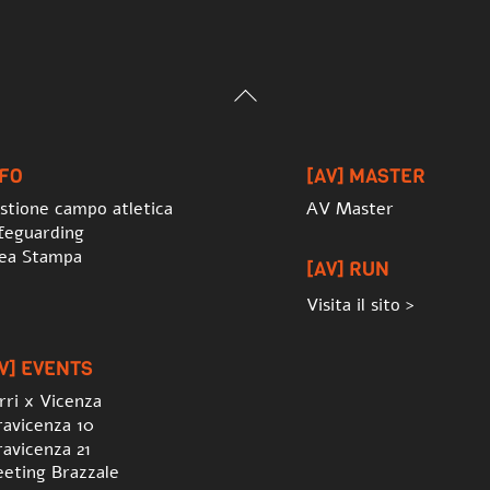
Back
To
Top
NFO
[AV] MASTER
stione campo atletica
AV Master
feguarding
ea Stampa
[AV] RUN
Visita il sito >
V] EVENTS
rri x Vicenza
ravicenza 10
ravicenza 21
eting Brazzale