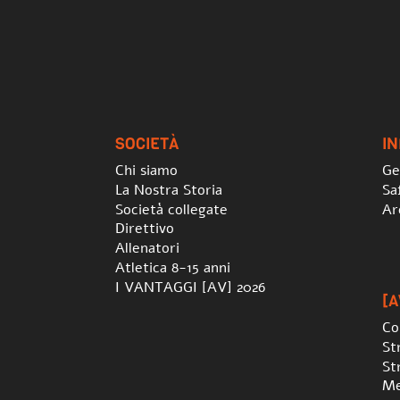
SOCIETÀ
I
Chi siamo
Ge
La Nostra Storia
Sa
Società collegate
Ar
Direttivo
Allenatori
Atletica 8-15 anni
I VANTAGGI [AV] 2026
[A
Co
St
St
Me