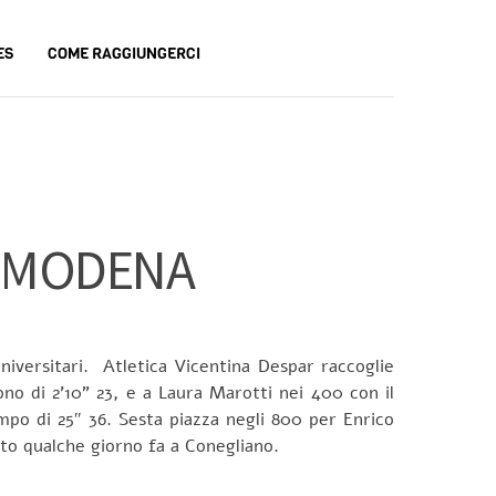
ES
COME RAGGIUNGERCI
A MODENA
niversitari. Atletica Vicentina Despar raccoglie
ono di 2’10” 23, e a Laura Marotti nei 400 con il
po di 25″ 36. Sesta piazza negli 800 per Enrico
lato qualche giorno fa a Conegliano.