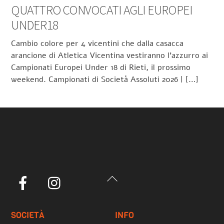
QUATTRO CONVOCATI AGLI EUROPEI
UNDER18
Cambio colore per 4 vicentini che dalla casacca
arancione di Atletica Vicentina vestiranno l’azzurro ai
Campionati Europei Under 18 di Rieti, il prossimo
weekend. Campionati di Società Assoluti 2026 | […]
Back
Facebook
Instagram
To
Top
SOCIETÀ
INFO