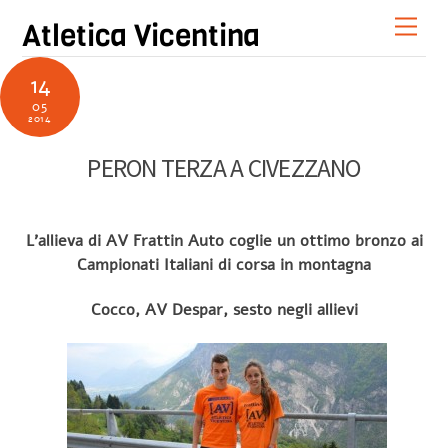
Skip
Men
Atletica Vicentina
to
content
14
05
2014
PERON TERZA A CIVEZZANO
L’allieva di AV Frattin Auto coglie un ottimo bronzo ai
Campionati Italiani di corsa in montagna
Cocco, AV Despar, sesto negli allievi