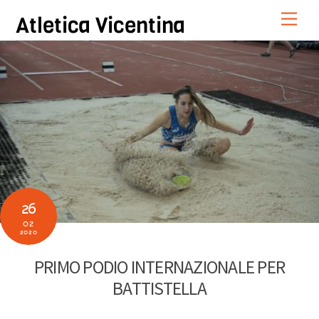
Skip
Men
Atletica Vicentina
to
content
26
02
2020
PRIMO PODIO INTERNAZIONALE PER
BATTISTELLA