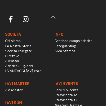
Back
Facebook
Instagram
To
Top
SOCIETÀ
INFO
Chi siamo
Gestione campo atletica
La Nostra Storia
Safeguarding
Società collegate
Area Stampa
Direttivo
Allenatori
Atletica 8-15 anni
I VANTAGGI [AV] 2026
[AV] MASTER
[AV] EVENTS
AV Master
Corri x Vicenza
Stravicenza 10
Stravicenza 21
[AV] RUN
Meeting Brazzale