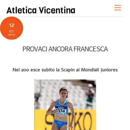
Skip
Men
Atletica Vicentina
to
content
12
07
2012
PROVACI ANCORA FRANCESCA
Nei 200 esce subito la Scapin ai Mondiali juniores