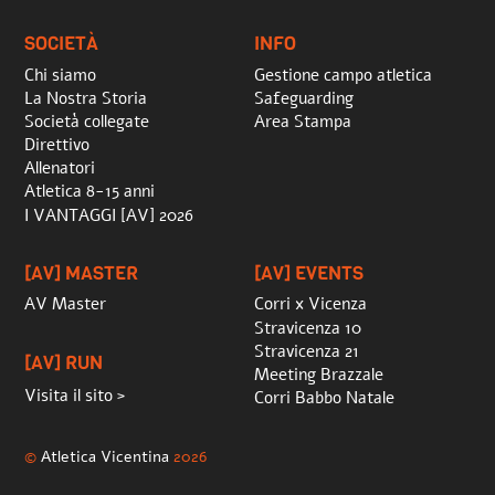
Top
SOCIETÀ
INFO
Chi siamo
Gestione campo atletica
La Nostra Storia
Safeguarding
Società collegate
Area Stampa
Direttivo
Allenatori
Atletica 8-15 anni
I VANTAGGI [AV] 2026
[AV] MASTER
[AV] EVENTS
AV Master
Corri x Vicenza
Stravicenza 10
Stravicenza 21
[AV] RUN
Meeting Brazzale
Visita il sito >
Corri Babbo Natale
©
Atletica Vicentina
2026