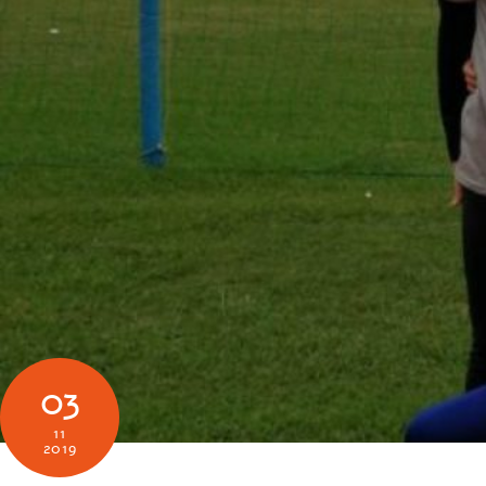
03
11
2019