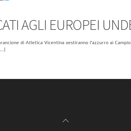
TI AGLI EUROPEI UND
rancione di Atletica Vicentina vestiranno l’azzurro ai Campion
[…]
Back
To