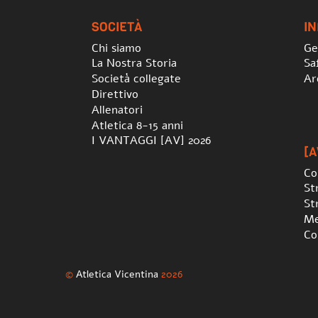
SOCIETÀ
I
Chi siamo
Ge
La Nostra Storia
Sa
Società collegate
Ar
Direttivo
Allenatori
Atletica 8-15 anni
I VANTAGGI [AV] 2026
[A
Co
St
St
Me
Co
©
Atletica Vicentina
2026