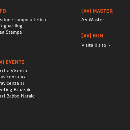
Top
NFO
[AV] MASTER
stione campo atletica
AV Master
feguarding
ea Stampa
[AV] RUN
Visita il sito >
V] EVENTS
rri x Vicenza
ravicenza 10
ravicenza 21
eting Brazzale
rri Babbo Natale