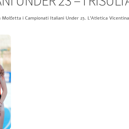
NI UNDER 23 – I RISULT
 Molfetta i Campionati Italiani Under 23. L’Atletica Vicentina