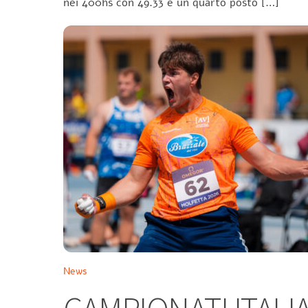
nei 400hs con 49.33 e un quarto posto […]
News