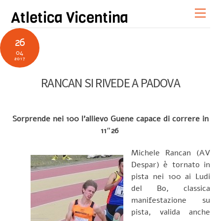
Skip
Men
Atletica Vicentina
to
content
26
04
2017
RANCAN SI RIVEDE A PADOVA
Sorprende nei 100 l’allievo Guene capace di correre in
11″26
Michele Rancan (AV
Despar)
è tornato in
pista nei 100 ai Ludi
del Bo, classica
manifestazione su
pista, valida anche