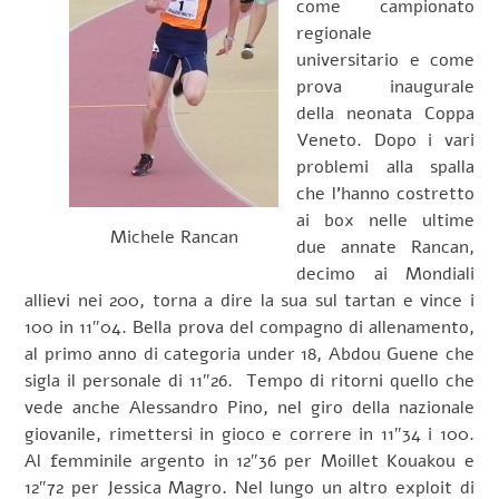
come campionato
regionale
universitario e come
prova inaugurale
della neonata Coppa
Veneto. Dopo i vari
problemi alla spalla
che l’hanno costretto
ai box nelle ultime
Michele Rancan
due annate Rancan,
decimo ai Mondiali
allievi nei 200, torna a dire la sua sul tartan e vince i
100 in 11″04. Bella prova del compagno di allenamento,
al primo anno di categoria under 18, Abdou Guene che
sigla il personale di 11″26. Tempo di ritorni quello che
vede anche Alessandro Pino, nel giro della nazionale
giovanile, rimettersi in gioco e correre in 11″34 i 100.
Al femminile argento in 12″36 per Moillet Kouakou e
12″72 per Jessica Magro. Nel lungo un altro exploit di