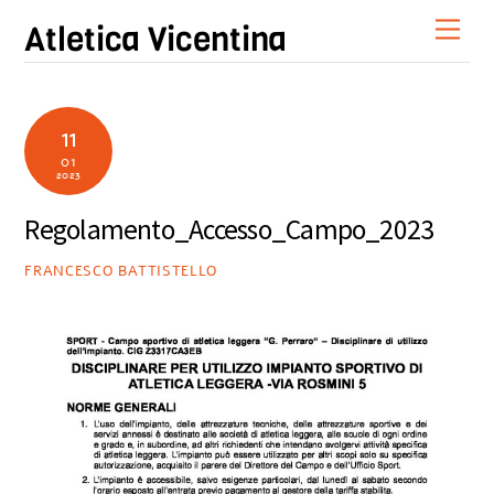
Skip
Men
Atletica Vicentina
to
content
11
01
2023
Regolamento_Accesso_Campo_2023
FRANCESCO BATTISTELLO