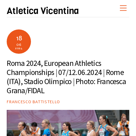
Skip
Men
Atletica Vicentina
to
content
18
06
2024
Roma 2024, European Athletics
Championships | 07/12.06.2024 | Rome
(ITA), Stadio Olimpico | Photo: Francesca
Grana/FIDAL
FRANCESCO BATTISTELLO