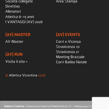
Società collegate
Area Stampa
Direttivo
Allenatori
Atletica 8-15 anni
I VANTAGGI [AV] 2026
[AV] MASTER
[AV] EVENTS
AV Master
Corri x Vicenza
Stravicenza 10
Stravicenza 21
[AV] RUN
Meeting Brazzale
Visita il sito >
Corri Babbo Natale
©
Atletica Vicentina
2026
Atletica Vicentina
| Associazione Sportiva Dilettantistica | P.I. 01887640249 |
Credits