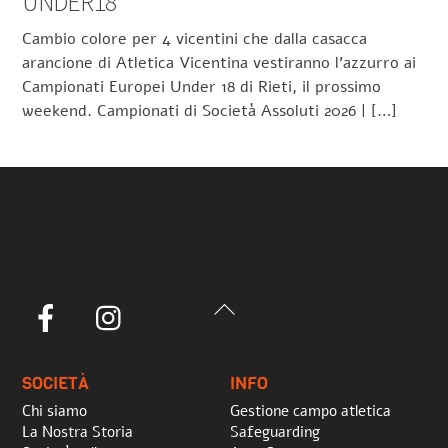
UNDER18
Cambio colore per 4 vicentini che dalla casacca
arancione di Atletica Vicentina vestiranno l’azzurro ai
Campionati Europei Under 18 di Rieti, il prossimo
weekend. Campionati di Società Assoluti 2026 | […]
Back
Facebook
Instagram
To
Top
SOCIETÀ
INFO
Chi siamo
Gestione campo atletica
La Nostra Storia
Safeguarding