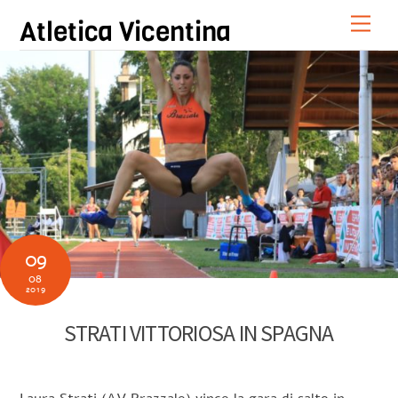
Skip
Men
Atletica Vicentina
to
content
09
08
2019
STRATI VITTORIOSA IN SPAGNA