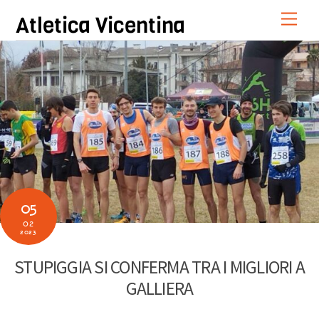
Skip
Men
Atletica Vicentina
to
content
05
02
2023
STUPIGGIA SI CONFERMA TRA I MIGLIORI A
GALLIERA