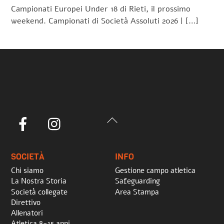
Campionati Europei Under 18 di Rieti, il prossimo
weekend. Campionati di Società Assoluti 2026 | […]
Back
Facebook
Instagram
To
Top
SOCIETÀ
INFO
Chi siamo
Gestione campo atletica
La Nostra Storia
Safeguarding
Società collegate
Area Stampa
Direttivo
Allenatori
Atletica 8-15 anni