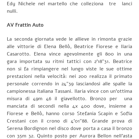
Edy Nichele nel martello che colleziona tre lanci
nulli.
AV Frattin Auto
La seconda giornata vede le allieve in rimonta grazie
alle vittorie di Elena Bellò, Beatrice Fiorese e Ilaria
Casarotto. Elena vince agevolmente gli 800 in una
gara importata su ritmi tattici con 2’18″31. Beatrice
non si fa rimpiangere nel lungo viste le sue ottime
prestazioni nella velocità: nei 200 realizza il primato
personale correndo in 24″39 lasciandosi alle spalle la
campionessa italiana Tassani. Ilaria vince con un’ottima
misura di 49m 46 il giavellotto. Bronzo per una
manciata di secondi nella 4x 400 dove, insieme a
Fiorese e Bellò, hanno corso Stefania Scapin e Sofia
Crestani con il crono di 4’01″88. Grande prova di
Serena Bordignon nel disco dove porta a casa il bronzo
con 35m 32. Quinto posto per Aurora Bellon nell’asta