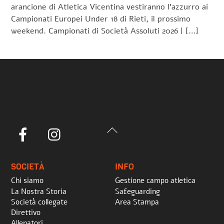
arancione di Atletica Vicentina vestiranno l’azzurro ai
Campionati Europei Under 18 di Rieti, il prossimo
weekend. Campionati di Società Assoluti 2026 | […]
Back
Facebook
Instagram
To
Top
SOCIETÀ
INFO
Chi siamo
Gestione campo atletica
La Nostra Storia
Safeguarding
Società collegate
Area Stampa
Direttivo
Allenatori