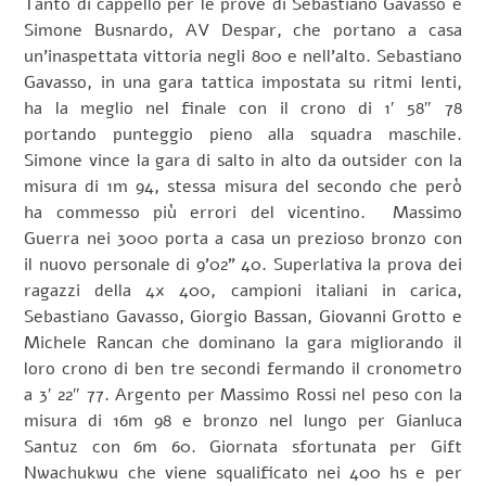
Tanto di cappello per le prove di Sebastiano Gavasso e
Simone Busnardo, AV Despar, che portano a casa
un’inaspettata vittoria negli 800 e nell’alto. Sebastiano
Gavasso, in una gara tattica impostata su ritmi lenti,
ha la meglio nel finale con il crono di 1′ 58″ 78
portando punteggio pieno alla squadra maschile.
Simone vince la gara di salto in alto da outsider con la
misura di 1m 94, stessa misura del secondo che però
ha commesso più errori del vicentino. Massimo
Guerra nei 3000 porta a casa un prezioso bronzo con
il nuovo personale di 9’02” 40. Superlativa la prova dei
ragazzi della 4x 400, campioni italiani in carica,
Sebastiano Gavasso, Giorgio Bassan, Giovanni Grotto e
Michele Rancan che dominano la gara migliorando il
loro crono di ben tre secondi fermando il cronometro
a 3′ 22″ 77. Argento per Massimo Rossi nel peso con la
misura di 16m 98 e bronzo nel lungo per Gianluca
Santuz con 6m 60. Giornata sfortunata per Gift
Nwachukwu che viene squalificato nei 400 hs e per