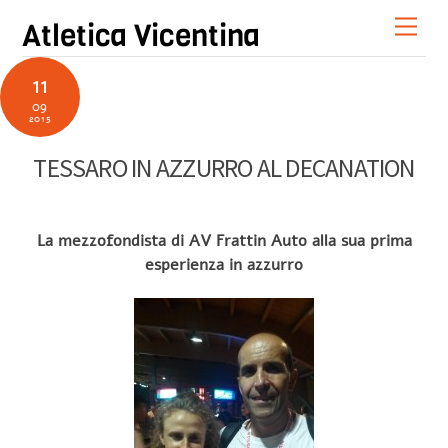
Skip
Men
Atletica Vicentina
to
content
11
09
2015
TESSARO IN AZZURRO AL DECANATION
La mezzofondista di AV Frattin Auto alla sua prima
esperienza in azzurro