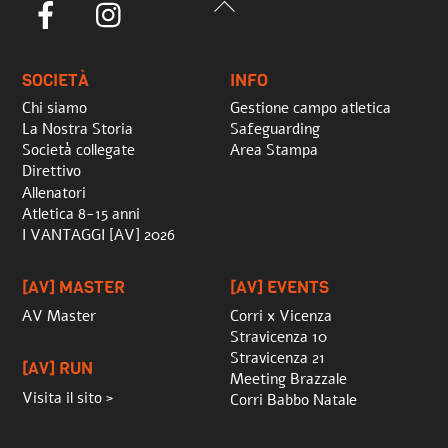
Back
Facebook
Instagram
To
Top
SOCIETÀ
INFO
Chi siamo
Gestione campo atletica
La Nostra Storia
Safeguarding
Società collegate
Area Stampa
Direttivo
Allenatori
Atletica 8-15 anni
I VANTAGGI [AV] 2026
[AV] MASTER
[AV] EVENTS
AV Master
Corri x Vicenza
Stravicenza 10
Stravicenza 21
[AV] RUN
Meeting Brazzale
Visita il sito >
Corri Babbo Natale