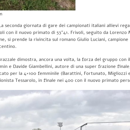
in
 seconda giornata di gare dei campionati italiani allievi regal
li con il nuovo primato di 53″41. Frivoli, seguito da Lorenzo 
zione, si prende la rivincita sul romano Giulio Luciani, campion
icentino.
Brazzale dimostra, ancora una volta, la forza del gruppo con i
in e Davide Giambellini, autore di una super frazione finale, 
cato per la 4×100 femminile (Barattini, Fortunato, Migliozzi 
onista Tessarolo, in finale nei 400 con il nuovo primato pers