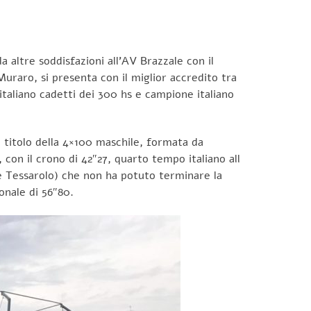
a altre soddisfazioni all’AV Brazzale con il
Muraro, si presenta con il miglior accredito tra
e italiano cadetti dei 300 hs e campione italiano
l titolo della 4×100 maschile, formata da
con il crono di 42″27, quarto tempo italiano all
e Tessarolo) che non ha potuto terminare la
onale di 56″80.