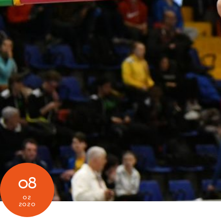
08
02
2020