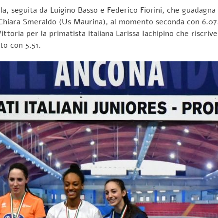
lla, seguita da Luigino Basso e Federico Fiorini, che guadagna 
o Chiara Smeraldo (Us Maurina), al momento seconda con 6.07. 
ittoria per la primatista italiana Larissa Iachipino che riscriv
to con 5.51.