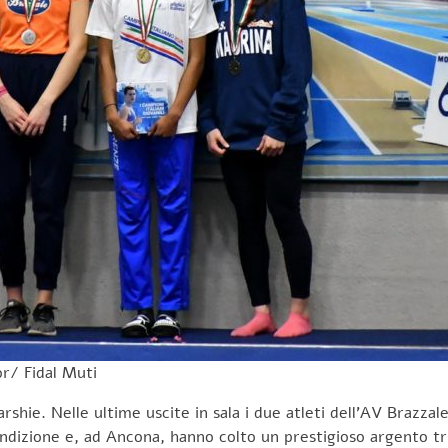
or/ Fidal Muti
shie. Nelle ultime uscite in sala i due atleti dell’AV Brazzal
dizione e, ad Ancona, hanno colto un prestigioso argento tric