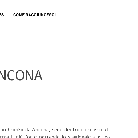
ES
COME RAGGIUNGERCI
ANCONA
un bronzo da Ancona, sede dei tricolori assoluti
ma il più forte portando lo stagionale a 6″ 68