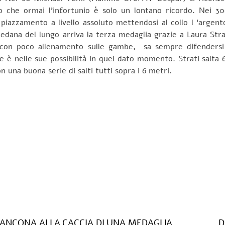
 che ormai l’infortunio è solo un lontano ricordo. Nei 3
piazzamento a livello assoluto mettendosi al collo l ‘argento
 pedana del lungo arriva la terza medaglia grazie a Laura Str
 con poco allenamento sulle gambe, sa sempre difendersi a
 è nelle sue possibilità in quel dato momento. Strati salta 6
n una buona serie di salti tutti sopra i 6 metri.
D ANCONA ALLA CACCIA DI UNA MEDAGLIA
D