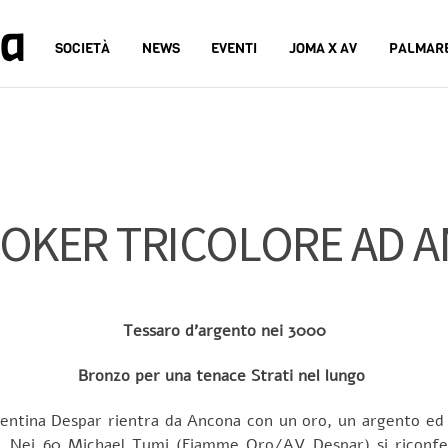
na
SOCIETÀ
NEWS
EVENTI
JOMA X AV
PALMAR
POKER TRICOLORE AD 
Tessaro d’argento nei 3000
Bronzo per una tenace Strati nel lungo
centina Despar rientra da Ancona con un oro, un argento ed 
. Nei 60 Michael Tumi (Fiamme Oro/AV Despar) si riconfer