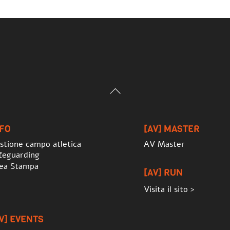
Back
To
Top
NFO
[AV] MASTER
stione campo atletica
AV Master
feguarding
ea Stampa
[AV] RUN
Visita il sito >
V] EVENTS