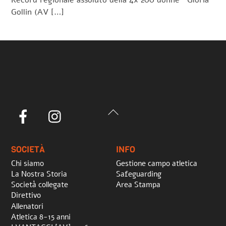
Record regionale assoluto della 4x 200 donne Gloria
Gollin (AV […]
Back
Facebook
Instagram
To
Top
SOCIETÀ
INFO
Chi siamo
Gestione campo atletica
La Nostra Storia
Safeguarding
Società collegate
Area Stampa
Direttivo
Allenatori
Atletica 8-15 anni