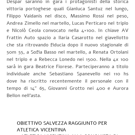
Despar saranno in gara i protagonisti della storica
vittoria portoghese quali Gianluca Santuz nel lungo,
Filippo Vaidanis nel disco, Massimo Rossi nel peso,
Andrea Zimello nel martello, Lucas Perticaro nel triplo
e Nicolò Ceola convocato nella 4×100. In chiave AV
Frattin Auto spazio a Ilaria Casarotto nel giavellotto
che sta ritrovando fiducia dopo il nuovo stagionale di
50m 55, a Sofia Basso nel martello, a Renata Ortolani
nel triplo e a Rebecca Lonedo nei 1500. Nella 4x 100
sarà in gara Beatrice Fiorese. Parteciperanno a titolo
individuale anche Sebastiano Spanevello nei 110 hs
dove ha riscritto recentemente il personale con il
tempo di 14″ 65, Giovanni Grotto nei 400 e Aurora
Bellon nell’asta.
OBIETTIVO SALVEZZA RAGGIUNTO PER
ATLETICA VICENTINA