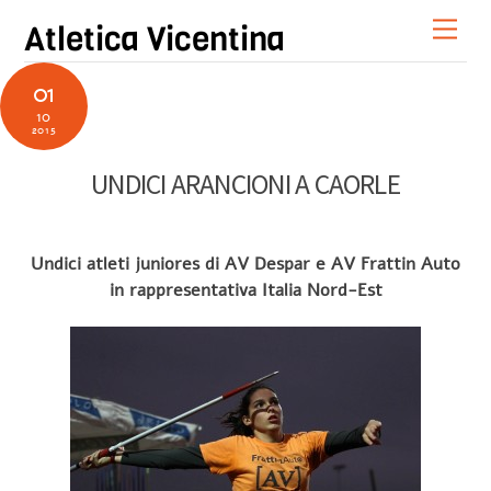
Skip
Men
Atletica Vicentina
to
content
01
10
2015
UNDICI ARANCIONI A CAORLE
Undici atleti juniores di AV Despar e AV Frattin Auto
in rappresentativa Italia Nord-Est