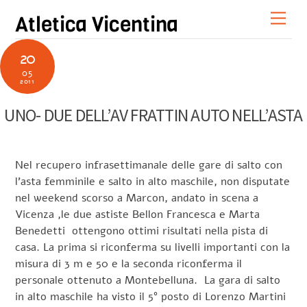
Skip
Men
Atletica Vicentina
to
content
20
05
2011
UNO- DUE DELL’AV FRATTIN AUTO NELL’ASTA
Nel recupero infrasettimanale delle gare di salto con
l’asta femminile e salto in alto maschile, non disputate
nel weekend scorso a Marcon, andato in scena a
Vicenza ,le due astiste Bellon Francesca e Marta
Benedetti ottengono ottimi risultati nella pista di
casa. La prima si riconferma su livelli importanti con la
misura di 3 m e 50 e la seconda riconferma il
personale ottenuto a Montebelluna. La gara di salto
in alto maschile ha visto il 5° posto di Lorenzo Martini