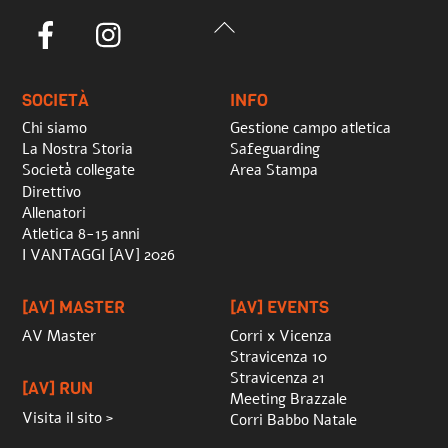
Back
Facebook
Instagram
To
Top
SOCIETÀ
INFO
Chi siamo
Gestione campo atletica
La Nostra Storia
Safeguarding
Società collegate
Area Stampa
Direttivo
Allenatori
Atletica 8-15 anni
I VANTAGGI [AV] 2026
[AV] MASTER
[AV] EVENTS
AV Master
Corri x Vicenza
Stravicenza 10
Stravicenza 21
[AV] RUN
Meeting Brazzale
Visita il sito >
Corri Babbo Natale