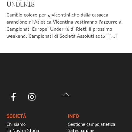
UNDER18
Cambio colore per 4 vicentini che dalla casacca
arancione di Atletica Vicentina vestiranno l’azzurro ai
Campionati Europei Under 18 di Rieti, il prossimo
weekend. Campionati di Società Assoluti 2026 | […]
Back
Facebook
Instagram
To
Top
SOCIETÀ
INFO
Chi siamo
Gestione campo atletica
La Nostra Storia
Safeguarding