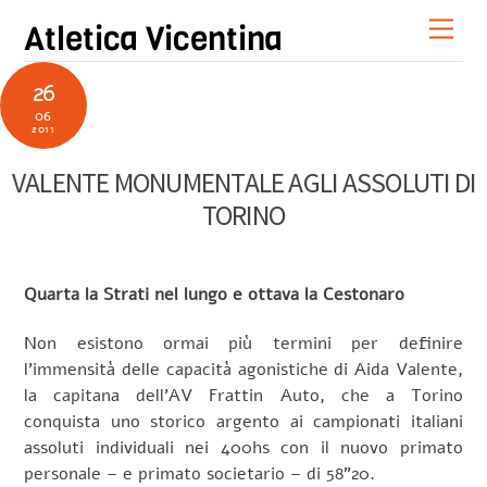
Skip
Men
Atletica Vicentina
to
content
26
06
2011
VALENTE MONUMENTALE AGLI ASSOLUTI DI
TORINO
Quarta la Strati nel lungo e ottava la Cestonaro
Non esistono ormai più termini per definire
l’immensità delle capacità agonistiche di Aida Valente,
la capitana dell’AV Frattin Auto, che a Torino
conquista uno storico argento ai campionati italiani
assoluti individuali nei 400hs con il nuovo primato
personale – e primato societario – di 58”20.