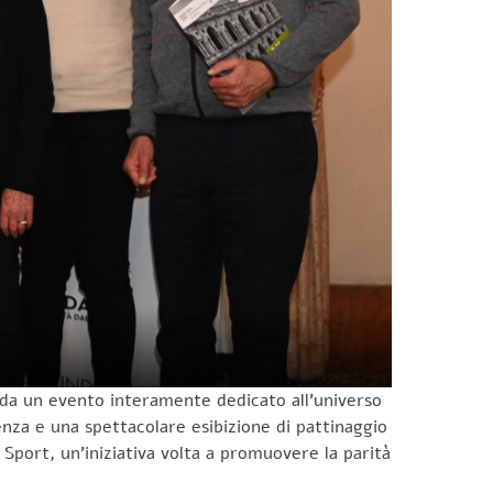
a da un evento interamente dedicato all’universo
cenza e una spettacolare esibizione di pattinaggio
 Sport, un’iniziativa volta a promuovere la parità