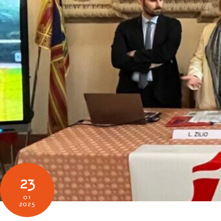
23
01
2025