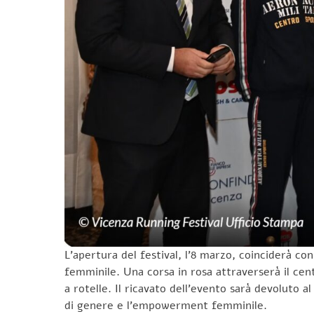
L’apertura del festival, l’8 marzo, coinciderà c
femminile. Una corsa in rosa attraverserà il cent
a rotelle. Il ricavato dell’evento sarà devoluto 
di genere e l’empowerment femminile.