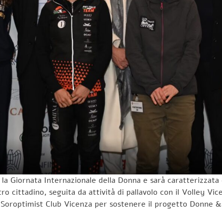
on la Giornata Internazionale della Donna e sarà caratterizzat
ro cittadino, seguita da attività di pallavolo con il Volley Vi
al Soroptimist Club Vicenza per sostenere il progetto Donne &