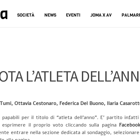
na
SOCIETÀ
NEWS
EVENTI
JOMA X AV
PALMAR
OTA L’ATLETA DELL’AN
 Tumi, Ottavia Cestonaro, Federica Del Buono, Ilaria Casarott
papabili per il titolo di “atleta dell’anno”. E’ partito infatti
no esprimere il proprio voto cliccando sulla pagina
Faceboo
iente entrare nella sezione dedicata al sondaggio, selezionare 
do alla pagina.