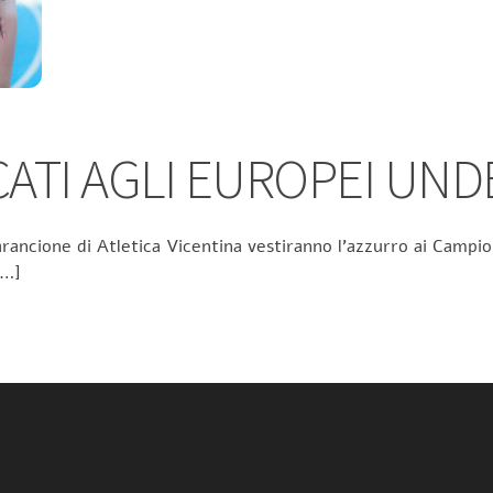
TI AGLI EUROPEI UND
rancione di Atletica Vicentina vestiranno l’azzurro ai Campion
[…]