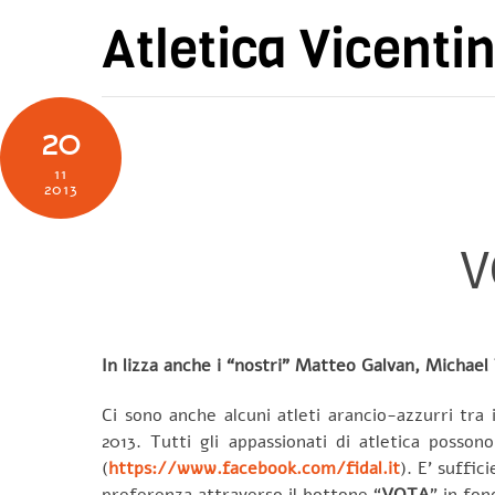
Skip
Atletica Vicenti
to
content
20
11
2013
V
In lizza anche i “nostri” Matteo Galvan, Michael
Ci sono anche alcuni atleti arancio-azzurri tra i 
2013. Tutti gli appassionati di atletica posso
(
https://www.facebook.com/fidal.it
). E’ suffic
preferenza attraverso il bottone “
VOTA
” in fon