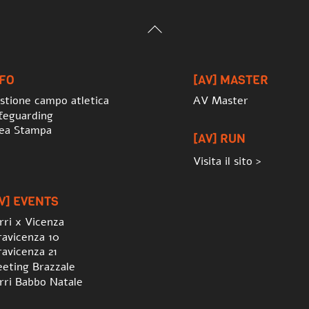
Back
To
Top
NFO
[AV] MASTER
stione campo atletica
AV Master
feguarding
ea Stampa
[AV] RUN
Visita il sito >
V] EVENTS
rri x Vicenza
ravicenza 10
ravicenza 21
eting Brazzale
rri Babbo Natale