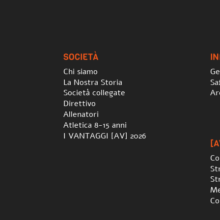
SOCIETÀ
I
Chi siamo
Ge
La Nostra Storia
Sa
Società collegate
Ar
Direttivo
Allenatori
Atletica 8-15 anni
I VANTAGGI [AV] 2026
[A
Co
St
St
Me
Co