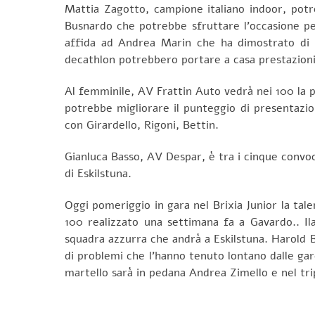
Mattia Zagotto, campione italiano indoor, potre
Busnardo che potrebbe sfruttare l’occasione per 
affida ad Andrea Marin che ha dimostrato di p
decathlon potrebbero portare a casa prestazioni 
Al femminile, AV Frattin Auto vedrà nei 100 la 
potrebbe migliorare il punteggio di presentazio
con Girardello, Rigoni, Bettin.
Gianluca Basso, AV Despar, è tra i cinque convoca
di Eskilstuna.
Oggi pomeriggio in gara nel Brixia Junior la tal
100 realizzato una settimana fa a Gavardo.. Il
squadra azzurra che andrà a Eskilstuna. Harold B
di problemi che l’hanno tenuto lontano dalle ga
martello sarà in pedana Andrea Zimello e nel tri