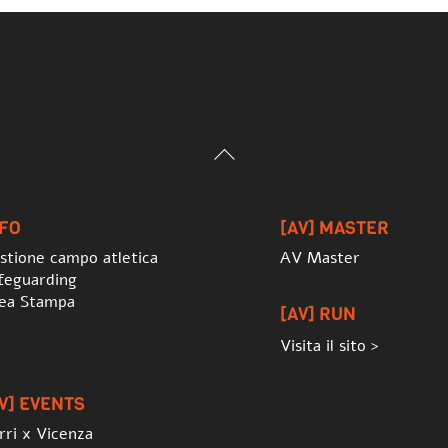
Back
To
Top
NFO
[AV] MASTER
stione campo atletica
AV Master
feguarding
ea Stampa
[AV] RUN
Visita il sito >
V] EVENTS
rri x Vicenza