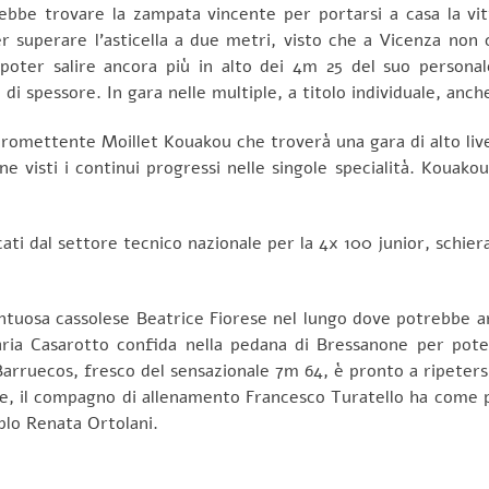
bbe trovare la zampata vincente per portarsi a casa la vitt
superare l’asticella a due metri, visto che a Vicenza non ci
oter salire ancora più in alto dei 4m 25 del suo persona
di spessore. In gara nelle multiple, a titolo individuale, anc
promettente Moillet Kouakou che troverà una gara di alto live
ne visti i continui progressi nelle singole specialità. Kouak
ti dal settore tecnico nazionale per la 4x 100 junior, schiera
entuosa cassolese Beatrice Fiorese nel lungo dove potrebbe a
aria Casarotto confida nella pedana di Bressanone per poter 
arruecos, fresco del sensazionale 7m 64, è pronto a ripetersi
re, il compagno di allenamento Francesco Turatello ha come p
plo Renata Ortolani.