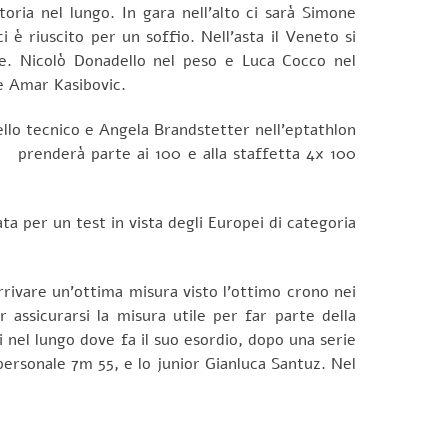
oria nel lungo. In gara nell’alto ci sarà Simone
 è riuscito per un soffio. Nell’asta il Veneto si
le. Nicolò Donadello nel peso e Luca Cocco nel
he Amar Kasibovic.
llo tecnico e Angela Brandstetter nell’eptathlon
ou prenderà parte ai 100 e alla staffetta 4x 100
ta per un test in vista degli Europei di categoria
rrivare un’ottima misura visto l’ottimo crono nei
assicurarsi la misura utile per far parte della
 nel lungo dove fa il suo esordio, dopo una serie
ersonale 7m 55, e lo junior Gianluca Santuz. Nel