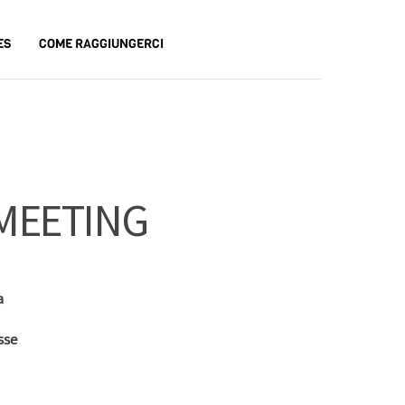
ES
COME RAGGIUNGERCI
 MEETING
a
sse