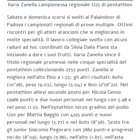
Ilaria Zanella campionessa regionale U23 di pentathlon
Sabato e domenica scorsi si svolti al Palaindoor di
Padova i campionati regionali di prove multiple. Ottimi
riscontri per gli atleti arancioni che si migliorano in
molte specialità. Il lavoro collegiale svolto con alcuni
raduni ad hoc coordinati da Silvia Dalla Piana sta
iniziando a dare i suoi frutti. Ilaria Zanella vince il
titolo regionale promesse nelle cinque specialità del
pentathlon collezionando 2753 punti. Zanella si
migliora nell’alto fino a 1.53; gli altri risultati: 60hs
(10″28), peso (9.03), lungo (5.04) e 800 (2’56″22). Nel
pentathlon allievi secondo posto per Nicola Gemo
(2966 punti) e due nuovi personali nel lungo con 5.98 e
nel peso 11.55. Nell’eptathlon terzo gradino del podio
U20 per Mattia Baggio con 4225 punti e nuovi
personali nel lungo (5.77) e nei 60hs (8″58). Sesto tra
gli junior Giacomo Pegoraro con 3882 punti e progressi
nei 60 (8″09), lungo (5.86), nell’alto (1.87), nell’asta