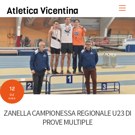
Skip
Men
Atletica Vicentina
to
content
12
02
2023
ZANELLA CAMPIONESSA REGIONALE U23 DI
PROVE MULTIPLE