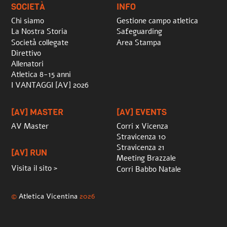
SOCIETÀ
INFO
Chi siamo
Gestione campo atletica
La Nostra Storia
Safeguarding
Società collegate
Area Stampa
Direttivo
Allenatori
Atletica 8-15 anni
I VANTAGGI [AV] 2026
[AV] MASTER
[AV] EVENTS
AV Master
Corri x Vicenza
Stravicenza 10
Stravicenza 21
[AV] RUN
Meeting Brazzale
Visita il sito >
Corri Babbo Natale
©
Atletica Vicentina
2026