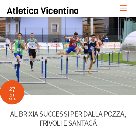
Skip
Men
Atletica Vicentina
to
content
27
05
2019
AL BRIXIA SUCCESSI PER DALLA POZZA,
FRIVOLI E SANTACÁ