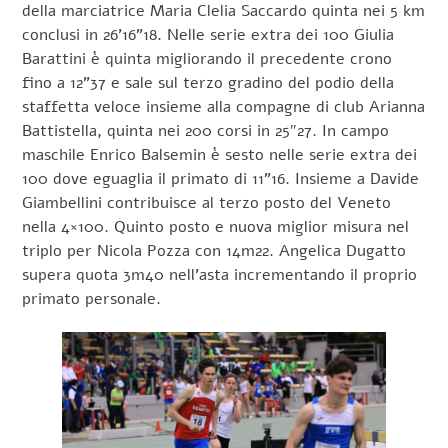
della marciatrice Maria Clelia Saccardo quinta nei 5 km
conclusi in 26’16”18. Nelle serie extra dei 100 Giulia
Barattini è quinta migliorando il precedente crono
fino a 12”37 e sale sul terzo gradino del podio della
staffetta veloce insieme alla compagne di club Arianna
Battistella, quinta nei 200 corsi in 25″27. In campo
maschile Enrico Balsemin è sesto nelle serie extra dei
100 dove eguaglia il primato di 11”16. Insieme a Davide
Giambellini contribuisce al terzo posto del Veneto
nella 4×100. Quinto posto e nuova miglior misura nel
triplo per Nicola Pozza con 14m22. Angelica Dugatto
supera quota 3m40 nell’asta incrementando il proprio
primato personale.