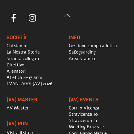
Back
Facebook
Instagram
To
Top
SOCIETÀ
INFO
Chi siamo
Gestione campo atletica
La Nostra Storia
Safeguarding
Società collegate
Area Stampa
Direttivo
Allenatori
Atletica 8-15 anni
I VANTAGGI [AV] 2026
[AV] MASTER
[AV] EVENTS
AV Master
Corri x Vicenza
Stravicenza 10
Stravicenza 21
[AV] RUN
Meeting Brazzale
Visita il sito >
Corri Babbo Natale