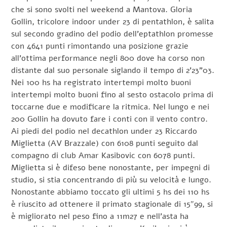
che si sono svolti nel weekend a Mantova. Gloria
Gollin, tricolore indoor under 23 di pentathlon, è salita
sul secondo gradino del podio dell’eptathlon promesse
con 4641 punti rimontando una posizione grazie
all’ottima performance negli 800 dove ha corso non
distante dal suo personale siglando il tempo di 2’23”03.
Nei 100 hs ha registrato intertempi molto buoni
intertempi molto buoni fino al sesto ostacolo prima di
toccarne due e modificare la ritmica. Nel lungo e nei
200 Gollin ha dovuto fare i conti con il vento contro.
Ai piedi del podio nel decathlon under 23 Riccardo
Miglietta (AV Brazzale) con 6108 punti seguito dal
compagno di club Amar Kasibovic con 6078 punti.
Miglietta si è difeso bene nonostante, per impegni di
studio, si stia concentrando di più su velocità e lungo.
Nonostante abbiamo toccato gli ultimi 5 hs dei 110 hs
è riuscito ad ottenere il primato stagionale di 15″99, si
è migliorato nel peso fino a 11m27 e nell’asta ha