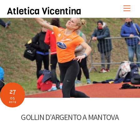
Skip
Men
Atletica Vicentina
to
content
27
05
2019
GOLLIN D’ARGENTO A MANTOVA