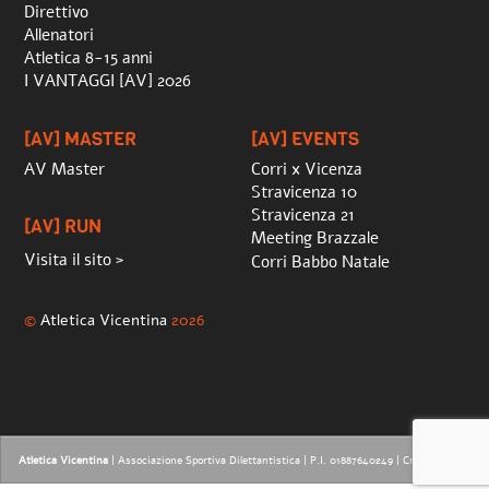
Direttivo
Allenatori
Atletica 8-15 anni
I VANTAGGI [AV] 2026
[AV] MASTER
[AV] EVENTS
AV Master
Corri x Vicenza
Stravicenza 10
Stravicenza 21
[AV] RUN
Meeting Brazzale
Visita il sito >
Corri Babbo Natale
©
Atletica Vicentina
2026
Atletica Vicentina
| Associazione Sportiva Dilettantistica | P.I. 01887640249 |
Credits