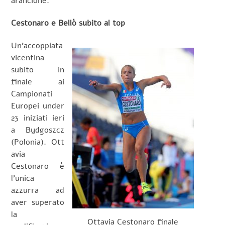
arancione.
Cestonaro e Bellò subito al top
Un’accoppiata
vicentina
subito in
finale ai
Campionati
Europei under
23 iniziati ieri
a Bydgoszcz
(Polonia). Ott
avia
Cestonaro è
l’unica
azzurra ad
aver superato
la
Ottavia Cestonaro finale