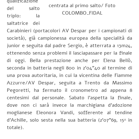
qualificazione
centrata al primo salto/ Foto
del salto
COLOMBO_FIDAL
triplo: la
saltatrice dei
Carabinieri (portacolori AV Despar per i campionati di
società), già campionessa europea della specialità da
junior e seguita dal padre Sergio, è atterrata a 13m24,
ottenendo senza problemi il lasciapassare per la finale
di oggi. Bella prestazione anche per Elena Bellò,
seconda in batteria negli 800 in 2’04”40 al termine di
una prova autoritaria, in cui la vicentina delle Fiamme
Azzurre/AV Despar, seguita a Trento da Massimo
Pegoretti, ha fermato il cronometro ad appena 8
centesimi dal personale. Sabato l’aspetta la finale,
dove non ci sarà invece la marchigiana d’adozione
moglianese Eleonora Vandi, sofferente al tendine
d’Achille, solo sesta nella sua batteria (2’07”69, 15^ in
totale).