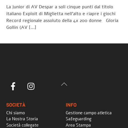
La junior di AV Despar a soli cinque punti dal titolo
italiano Exploit di Miglietta nell’alto e riapre i giochi
Record regionale assoluto della 4x 200 donne Gloria
Gollin (AV […]
Back
Facebook
Instagram
To
Top
SOCIETÀ
INFO
Chi siamo
Gestione campo atletica
La Nostra Storia
Safeguarding
Società collegate
Area Stampa