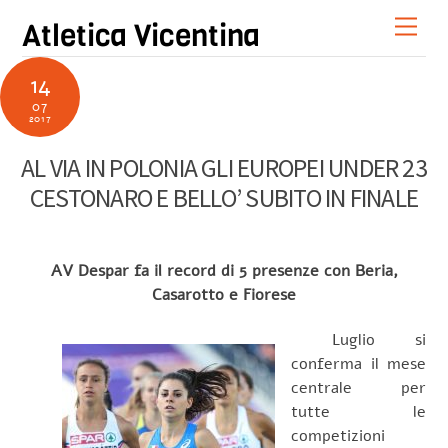
Skip
Men
Atletica Vicentina
to
content
14
07
2017
AL VIA IN POLONIA GLI EUROPEI UNDER 23
CESTONARO E BELLO’ SUBITO IN FINALE
AV Despar fa il record di 5 presenze con Beria,
Casarotto e Fiorese
Luglio si
conferma il mese
centrale per
tutte le
competizioni