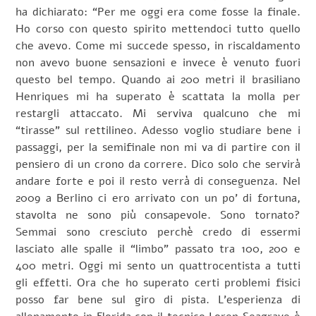
ha dichiarato: “Per me oggi era come fosse la finale.
Ho corso con questo spirito mettendoci tutto quello
che avevo. Come mi succede spesso, in riscaldamento
non avevo buone sensazioni e invece è venuto fuori
questo bel tempo. Quando ai 200 metri il brasiliano
Henriques mi ha superato è scattata la molla per
restargli attaccato. Mi serviva qualcuno che mi
“tirasse” sul rettilineo. Adesso voglio studiare bene i
passaggi, per la semifinale non mi va di partire con il
pensiero di un crono da correre. Dico solo che servirà
andare forte e poi il resto verrà di conseguenza. Nel
2009 a Berlino ci ero arrivato con un po’ di fortuna,
stavolta ne sono più consapevole. Sono tornato?
Semmai sono cresciuto perchè credo di essermi
lasciato alle spalle il “limbo” passato tra 100, 200 e
400 metri. Oggi mi sento un quattrocentista a tutti
gli effetti. Ora che ho superato certi problemi fisici
posso far bene sul giro di pista. L’esperienza di