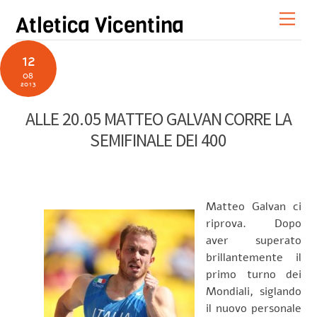
Skip
Men
Atletica Vicentina
to
content
12
08
2013
ALLE 20.05 MATTEO GALVAN CORRE LA
SEMIFINALE DEI 400
Matteo Galvan ci
riprova. Dopo
aver superato
brillantemente il
primo turno dei
Mondiali, siglando
il nuovo personale