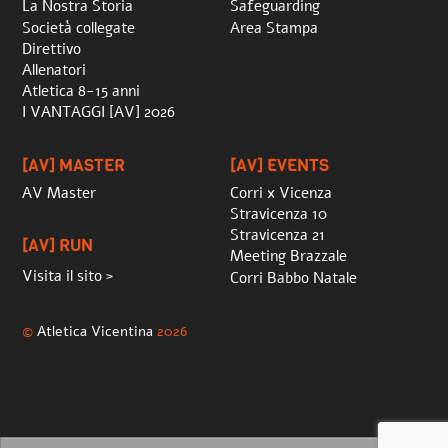
La Nostra Storia
Safeguarding
Società collegate
Area Stampa
Direttivo
Allenatori
Atletica 8-15 anni
I VANTAGGI [AV] 2026
[AV] MASTER
[AV] EVENTS
AV Master
Corri x Vicenza
Stravicenza 10
Stravicenza 21
[AV] RUN
Meeting Brazzale
Visita il sito >
Corri Babbo Natale
©
Atletica Vicentina
2026