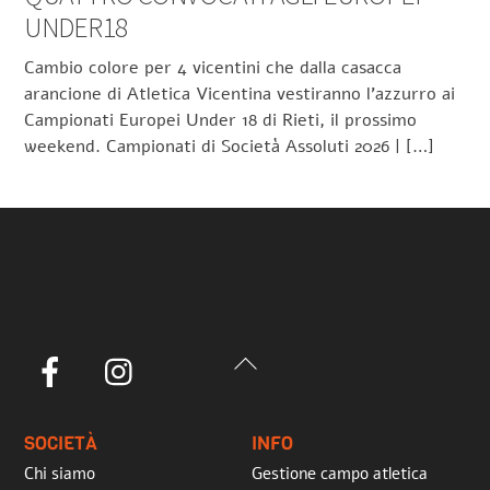
UNDER18
Cambio colore per 4 vicentini che dalla casacca
arancione di Atletica Vicentina vestiranno l’azzurro ai
Campionati Europei Under 18 di Rieti, il prossimo
weekend. Campionati di Società Assoluti 2026 | […]
Back
Facebook
Instagram
To
Top
SOCIETÀ
INFO
Chi siamo
Gestione campo atletica