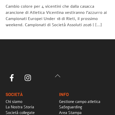
Cambio colore per 4 vicentini che dalla casacca
arancione di Atletica Vicentina vestiranno l’azzurro ai
Campionati Europei Under 18 di Rieti, il prossimo
weekend. Campionati di Società Assoluti 2026 | […]
Back
Facebook
Instagram
To
Top
SOCIETÀ
INFO
Chi siamo
Gestione campo atletica
La Nostra Storia
Safeguarding
Società collegate
Area Stampa