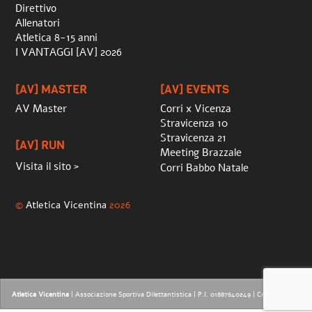
Direttivo
Allenatori
Atletica 8-15 anni
I VANTAGGI [AV] 2026
[AV] MASTER
[AV] EVENTS
AV Master
Corri x Vicenza
Stravicenza 10
Stravicenza 21
[AV] RUN
Meeting Brazzale
Visita il sito >
Corri Babbo Natale
©
Atletica Vicentina
2026
Atletica Vicentina
| Associazione Sportiva Dilettantistica | P.I. 01887640249 |
Credits