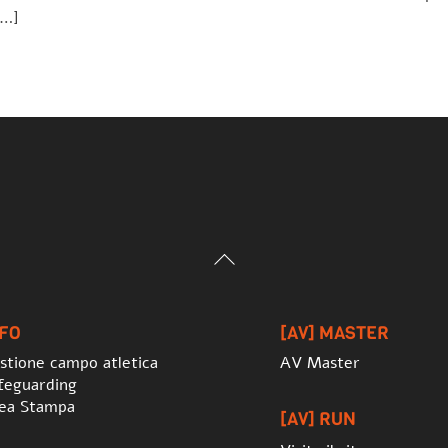
[…]
Back
To
Top
NFO
[AV] MASTER
stione campo atletica
AV Master
feguarding
ea Stampa
[AV] RUN