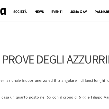
na
SOCIETÀ
NEWS
EVENTI
JOMA X AV
PALMAR
 PROVE DEGLI AZZURRIN
internazionale indoor uner20 ed il triangolare di lanci lungh
 casa un quarto posto nei 60 con il crono di 6″99 e Filippo Va