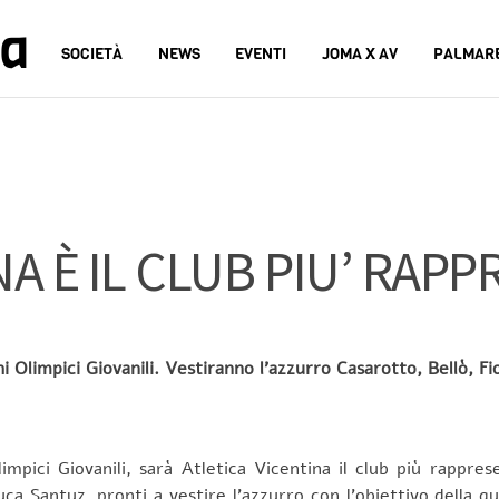
na
SOCIETÀ
NEWS
EVENTI
JOMA X AV
PALMAR
NA È IL CLUB PIU’ RAP
hi Olimpici Giovanili. Vestiranno l’azzurro Casarotto, Bellò, F
mpici Giovanili, sarà Atletica Vicentina il club più rappres
uca Santuz, pronti a vestire l’azzurro con l’obiettivo della 