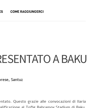
ES
COME RAGGIUNGERCI
PRESENTATO A BAKU
iorese, Santuz
entato. Questo grazie alle convocazioni di Ilaria
qualificazione al Tofig Bahramov Stadium di Baku,