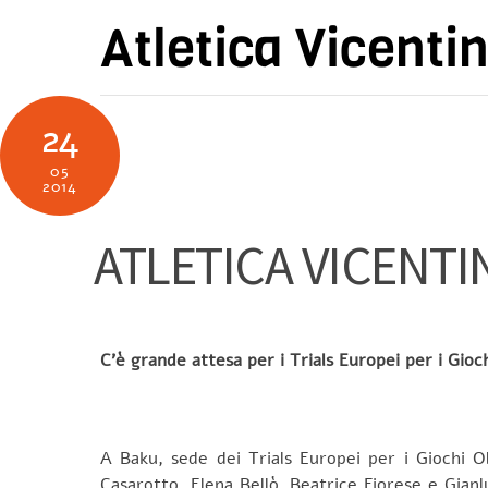
Skip
Atletica Vicenti
to
content
24
05
2014
ATLETICA VICENTI
C’è grande attesa per i Trials Europei per i Gioc
A Baku, sede dei Trials Europei per i Giochi Oli
Casarotto, Elena Bellò, Beatrice Fiorese e Gianl