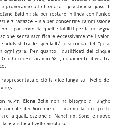
e proveranno ad ottenere il prestigioso pass. Il
efano Baldini: sia per restare in linea con l’unico
zzi e 7 ragazze – sia per consentire l’ammissione
ino – partendo da quelli stabiliti per la rassegna
pazione senza sacrificare eccessivamente i valori
suddivisi tra le specialità a seconda del “peso
n ogni gara. Per quanto i qualificati dei cinque
ei Giochi cinesi saranno 680, equamente divisi tra
co.
 rappresentata e ciò la dice lunga sul livello del
cuno).
con 56.97.
Elena Bellò
non ha bisogno di lunghe
nazionale dei 600 metri. Faranno la loro parte
ntrare la qualificazione di Nanchino. Sono le nuove
llare anche a livello assoluto.