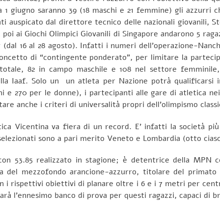
1 giugno saranno 39 (18 maschi e 21 femmine) gli azzurri ch
ti auspicato dal direttore tecnico delle nazionali giovanili, St
oi ai Giochi Olimpici Giovanili di Singapore andarono 5 raga
(dal 16 al 28 agosto). Infatti i numeri dell’operazione-Nanch
concetto di “contingente ponderato”, per limitare la parteci
n totale, 82 in campo maschile e 108 nel settore femminile, 
ella Iaaf. Solo un un atleta per Nazione potrà qualificarsi i
i e 270 per le donne), i partecipanti alle gare di atletica n
tare anche i criteri di universalità propri dell’olimpismo classi
tica Vicentina va fiera di un record. E’ infatti la società più
selezionati sono a pari merito Veneto e Lombardia (otto cias
 con 53.85 realizzato in stagione; è detentrice della MPN 
ta del mezzofondo arancione-azzurro, titolare del primato 
 i rispettivi obiettivi di planare oltre i 6 e i 7 metri per ce
arà l’ennesimo banco di prova per questi ragazzi, capaci di bri