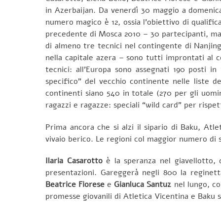
in Azerbaijan. Da venerdì 30 maggio a domenica 
numero magico è 12, ossia l’obiettivo di qualifica
precedente di Mosca 2010 – 30 partecipanti, ma p
di almeno tre tecnici nel contingente di Nanjing 
nella capitale azera – sono tutti improntati al 
tecnici: all’Europa sono assegnati 190 posti i
specifico” del vecchio continente nelle liste d
continenti siano 540 in totale (270 per gli uomin
ragazzi e ragazze: speciali “wild card” per rispet
Prima ancora che si alzi il sipario di Baku, Atle
vivaio berico. Le regioni col maggior numero di 
Ilaria Casarotto
è la speranza nel giavellotto,
presentazioni. Gareggerà negli 800 la reginet
Beatrice Fiorese
e
Gianluca Santuz
nel lungo, con
promesse giovanili di Atletica Vicentina e Baku s