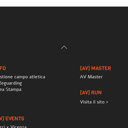
Back
To
Top
NFO
[AV] MASTER
stione campo atletica
AV Master
feguarding
ea Stampa
[AV] RUN
Visita il sito >
V] EVENTS
rri x Vicenza