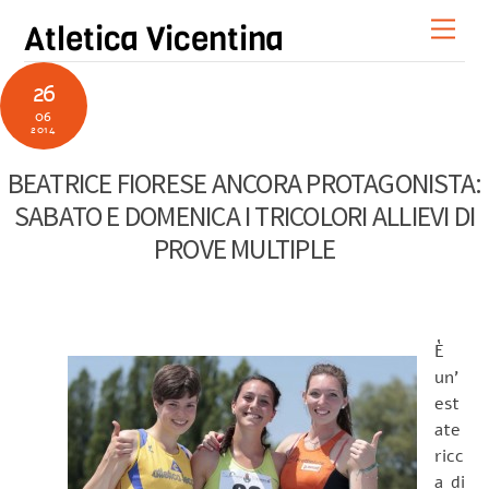
Skip
Men
Atletica Vicentina
to
content
26
06
2014
BEATRICE FIORESE ANCORA PROTAGONISTA:
SABATO E DOMENICA I TRICOLORI ALLIEVI DI
PROVE MULTIPLE
È
un’
est
ate
ricc
a di