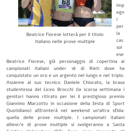
imp
egn
i
per
la
Beatrice Fiorese lotterà per il titolo
cas
italiano nelle prove multiple
sol
ese
Beatrice Fiorese, già personaggio di copertina ai
campionati italiani under 18 di Rieti dove ha
conquistato un oro e un argento nel lungo e nel triplo.
Assieme al suo tecnico Daniele Chiurato, la brava
studentessa del Liceo Brocchi (la scorsa settimana i
genitori hanno ritirato per lei il prestigioso premio
Giannino Marzotto in occasione della festa di Sport
Quotidiano) affronterà nel weekend un’altra sfida:
quella delle prove multiple. I campionati italiani
allievi/e di prove multiple si svolgeranno a Santa