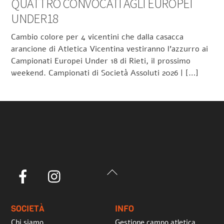
QUATTRO CONVOCATI AGLI EUROPEI
UNDER18
Cambio colore per 4 vicentini che dalla casacca
arancione di Atletica Vicentina vestiranno l’azzurro ai
Campionati Europei Under 18 di Rieti, il prossimo
weekend. Campionati di Società Assoluti 2026 | […]
Back
Facebook
Instagram
To
Top
SOCIETÀ
INFO
Chi siamo
Gestione campo atletica