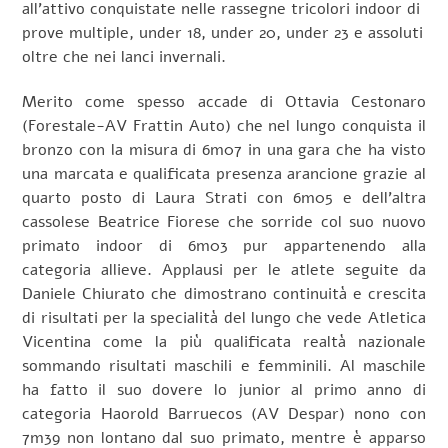
all’attivo conquistate nelle rassegne tricolori indoor di
prove multiple, under 18, under 20, under 23 e assoluti
oltre che nei lanci invernali.
Merito come spesso accade di Ottavia Cestonaro
(Forestale-AV Frattin Auto) che nel lungo conquista il
bronzo con la misura di 6m07 in una gara che ha visto
una marcata e qualificata presenza arancione grazie al
quarto posto di Laura Strati con 6m05 e dell’altra
cassolese Beatrice Fiorese che sorride col suo nuovo
primato indoor di 6m03 pur appartenendo alla
categoria allieve. Applausi per le atlete seguite da
Daniele Chiurato che dimostrano continuità e crescita
di risultati per la specialità del lungo che vede Atletica
Vicentina come la più qualificata realtà nazionale
sommando risultati maschili e femminili. Al maschile
ha fatto il suo dovere lo junior al primo anno di
categoria Haorold Barruecos (AV Despar) nono con
7m39 non lontano dal suo primato, mentre è apparso