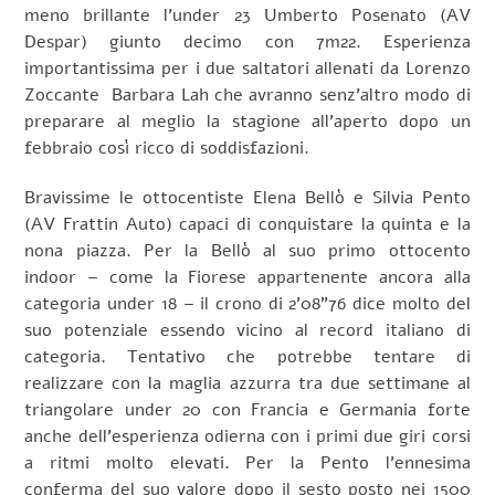
meno brillante l’under 23 Umberto Posenato (AV
Despar) giunto decimo con 7m22. Esperienza
importantissima per i due saltatori allenati da Lorenzo
Zoccante Barbara Lah che avranno senz’altro modo di
preparare al meglio la stagione all’aperto dopo un
febbraio così ricco di soddisfazioni.
Bravissime le ottocentiste Elena Bellò e Silvia Pento
(AV Frattin Auto) capaci di conquistare la quinta e la
nona piazza. Per la Bellò al suo primo ottocento
indoor – come la Fiorese appartenente ancora alla
categoria under 18 – il crono di 2’08”76 dice molto del
suo potenziale essendo vicino al record italiano di
categoria. Tentativo che potrebbe tentare di
realizzare con la maglia azzurra tra due settimane al
triangolare under 20 con Francia e Germania forte
anche dell’esperienza odierna con i primi due giri corsi
a ritmi molto elevati. Per la Pento l’ennesima
conferma del suo valore dopo il sesto posto nei 1500