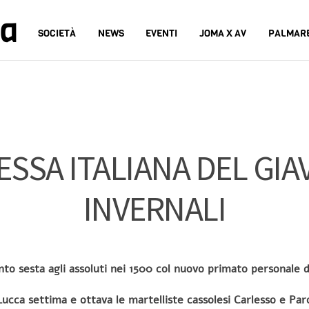
na
SOCIETÀ
NEWS
EVENTI
JOMA X AV
PALMAR
SA ITALIANA DEL GIAV
INVERNALI
to sesta agli assoluti nei 1500 col nuovo primato personale d
Lucca settima e ottava le martelliste cassolesi Carlesso e Paro