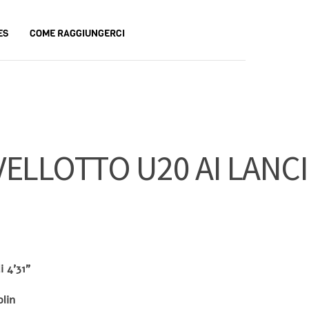
ES
COME RAGGIUNGERCI
ELLOTTO U20 AI LANCI
i 4’31”
lin