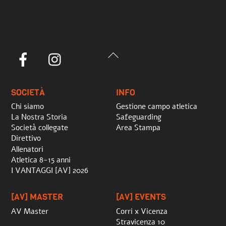
Back
Facebook
Instagram
To
Top
SOCIETÀ
INFO
Chi siamo
Gestione campo atletica
La Nostra Storia
Safeguarding
Società collegate
Area Stampa
Direttivo
Allenatori
Atletica 8-15 anni
I VANTAGGI [AV] 2026
[AV] MASTER
[AV] EVENTS
AV Master
Corri x Vicenza
Stravicenza 10