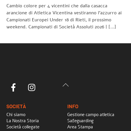
Cambio colore per 4 vicentini che dalla casacca
arancione di Atletica Vicentina vestiranno l’azzurro ai
Campionati Europei Under 18 di Rieti, il prossimo
weekend. Campionati di Società Assoluti 2026 | […]
Back
Facebook
Instagram
To
Top
SOCIETÀ
INFO
Chi siamo
Gestione campo atletica
La Nostra Storia
Safeguarding
Società collegate
Area Stampa