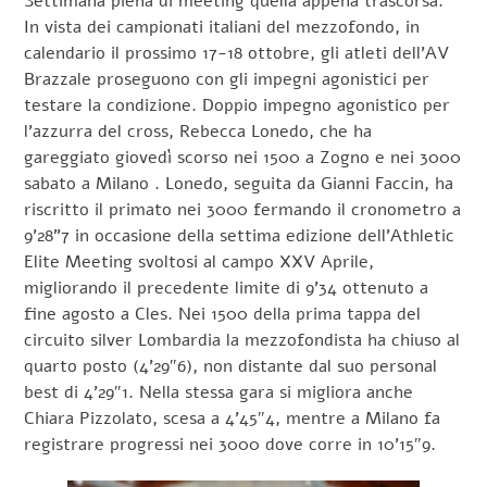
Settimana piena di meeting quella appena trascorsa.
In vista dei campionati italiani del mezzofondo, in
calendario il prossimo 17-18 ottobre, gli atleti dell’AV
Brazzale proseguono con gli impegni agonistici per
testare la condizione. Doppio impegno agonistico per
l’azzurra del cross, Rebecca Lonedo, che ha
gareggiato giovedì scorso nei 1500 a Zogno e nei 3000
sabato a Milano . Lonedo, seguita da Gianni Faccin, ha
riscritto il primato nei 3000 fermando il cronometro a
9’28”7 in occasione della settima edizione dell’Athletic
Elite Meeting svoltosi al campo XXV Aprile,
migliorando il precedente limite di 9’34 ottenuto a
fine agosto a Cles. Nei 1500 della prima tappa del
circuito silver Lombardia la mezzofondista ha chiuso al
quarto posto (4’29″6), non distante dal suo personal
best di 4’29″1. Nella stessa gara si migliora anche
Chiara Pizzolato, scesa a 4’45″4, mentre a Milano fa
registrare progressi nei 3000 dove corre in 10’15″9.