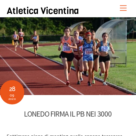
Skip
Men
Atletica Vicentina
to
content
28
09
2020
LONEDO FIRMA IL PB NEI 3000