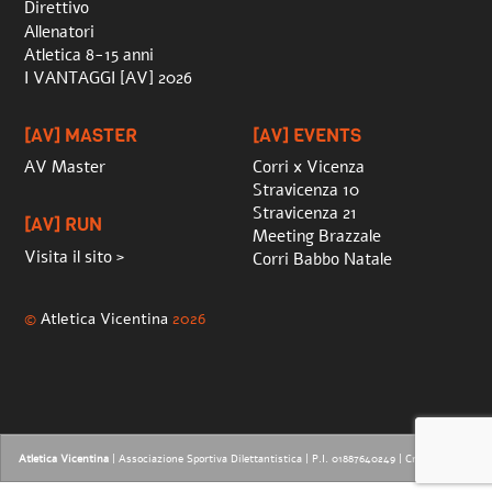
Direttivo
Allenatori
Atletica 8-15 anni
I VANTAGGI [AV] 2026
[AV] MASTER
[AV] EVENTS
AV Master
Corri x Vicenza
Stravicenza 10
Stravicenza 21
[AV] RUN
Meeting Brazzale
Visita il sito >
Corri Babbo Natale
©
Atletica Vicentina
2026
Atletica Vicentina
| Associazione Sportiva Dilettantistica | P.I. 01887640249 |
Credits