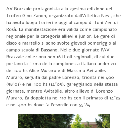
AV Brazzale protagonista alla 29esima edizione del
Trofeo Gino Zanon, organizzato dall’Atletica Nevi, che
ha avuto luogo tra ieri e oggi al campo di Toni Zen di
Rosà. La manifestazione era valida come campionato
regionale per la categoria allievi e junior. Le gare di
disco e martello si sono svolte giovedì pomeriggio al
campo scuola di Bassano. Nelle due giornate l’AV
Brazzale colleziona ben 16 titoli regionali, di cui due
portano la firma della campionessa italiana under 20
dei 100 hs Alice Muraro e di Massimo Avitabile.
Muraro, seguita dal padre Lorenzo, trionfa nei 400
(58″01) e nei 100 hs (14″05), gareggiando nella stessa
giornata, mentre Avitabile, altro allievo di Lorenzo
Muraro, fa doppietta nei 110 hs con il primato di 14″23
e nei 400 hs dove fa l’esordio con 55″84.