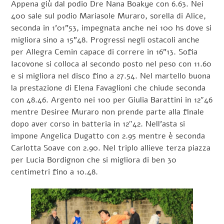
Appena giù dal podio Dre Nana Boakye con 6.63. Nei
400 sale sul podio Mariasole Muraro, sorella di Alice,
seconda in 1’01”53, impegnata anche nei 100 hs dove si
migliora sino a 15”48. Progressi negli ostacoli anche
per Allegra Cemin capace di correre in 16”13. Sofia
Iacovone si colloca al secondo posto nel peso con 11.60
e si migliora nel disco fino a 27.54. Nel martello buona
la prestazione di Elena Favaglioni che chiude seconda
con 48.46. Argento nei 100 per Giulia Barattini in 12″46
mentre Desiree Muraro non prende parte alla finale
dopo aver corso in batteria in 12″42. Nell’asta si
impone Angelica Dugatto con 2.95 mentre è seconda
Carlotta Soave con 2.90. Nel triplo allieve terza piazza
per Lucia Bordignon che si migliora di ben 30
centimetri fino a 10.48.