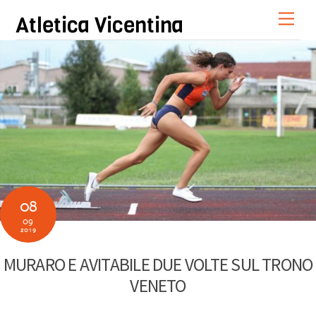
Skip
Men
Atletica Vicentina
to
content
08
09
2019
MURARO E AVITABILE DUE VOLTE SUL TRONO
VENETO